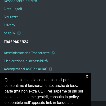
Responsabile del sito
Note Legali
Sicurezza
Privacy
pagoPA
TRASPARENZA
Amministrazione Trasparente
Dichiarazione di accessibilità
Adempimenti AVCP / ANAC
x
Albo Pretorio on line
Questo sito rilascia cookies tecnici per
Accesso Civico
consentirne il funzionamento, anche di terza
parte (ma non extra UE). Per saperne di più sui
cookies e su come gestirli, consulta la policy
disponibile nell'apposito link in fondo alla