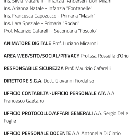
Ins. Silvia Matarelli - Infanzia "Andersen-Don Milani"
Ins. Arianna Natale - Infanzia "Fontanelle"
Ins. Francesca Capozucco - Primaria "Masih"
Ins. Lara Speziale - Primaria "Rodari"
Prof. Maurizio Cafarelli - Secondaria "Foscolo"
ANIMATORE DIGITALE
Prof. Luciano Micaroni
AREA WEB/SITO/SOCIAL/PRIVACY
Prof.ssa Rossella d'Orio
RESPONSABILE SICUREZZA
Prof. Maurizio Cafarelli
DIRETTORE S.G.A.
Dott. Giovanni Fiordaliso
UFFICIO CONTABILTA'-UFFICIO PERSONALE ATA
A.A.
Francesco Gaetano
UFFICIO PROTOCOLLO/AFFARI GENERALI
A.A. Sergio Delle
Foglie
UFFICIO PERSONALE DOCENTE
A.A. Antonella Di Cintio