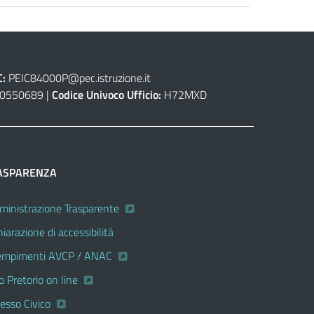
C:
PEIC84000P@pec.istruzione.it
0550689 |
Codice Univoco Ufficio:
H72MXD
ASPARENZA
inistrazione Trasparente
hiarazione di accessibilità
mpimenti AVCP / ANAC
o Pretorio on line
esso Civico