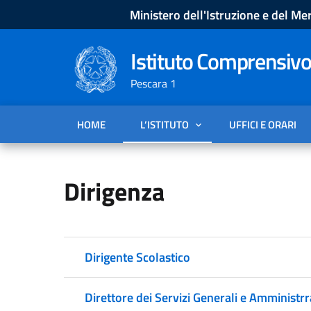
Ministero dell'Istruzione e del Mer
Istituto Comprensivo
Pescara 1
HOME
L’ISTITUTO
UFFICI E ORARI
Dirigenza
Dirigente Scolastico
Direttore dei Servizi Generali e Amministrr