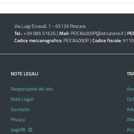
Via Luigi Einaudi, 1 - 65129 Pescara
Tel.:
+39 085 51626 |
Mail:
PEIC84000P@istruzione.it
|
PE
Codice meccanografico:
PEIC84000P |
Codice fiscale:
9110
NOTE LEGALI
TR
Responsabile del sito
Amm
Note Legali
Dic
Sicurezza
Ade
Privacy
Alb
pagoPA
Acc