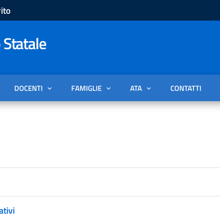
ito
 Statale
DOCENTI
FAMIGLIE
ATA
CONTATTI
ativi