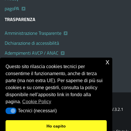
pagoPA
TRASPARENZA
Amministrazione Trasparente
Dichiarazione di accessibilità
Adempimenti AVCP / ANAC
x
Albo Pretorio on line
Questo sito rilascia cookies tecnici per
Accesso Civico
consentirne il funzionamento, anche di terza
parte (ma non extra UE). Per saperne di più sui
cookies e su come gestirli, consulta la policy
disponibile nell'apposito link in fondo alla
pagina.
Cookie Policy
Portale realizzato con la piattaforma
Argo Web 4.0
Template Italia configurato sul tema accessibile
EduTheme
V.3.2.1
Tecnici (necessari)
Tecnici (necessari)
(Alioth)
Ho capito