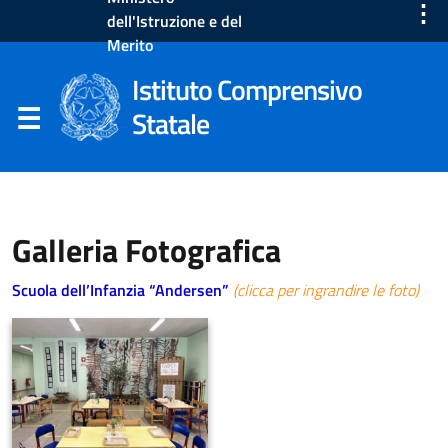
⋮
dell'Istruzione e del
Merito
Istituto Comprensivo
Statale
Galleria Fotografica
Scuola dell’Infanzia “Andersen”
(clicca per ingrandire le foto)