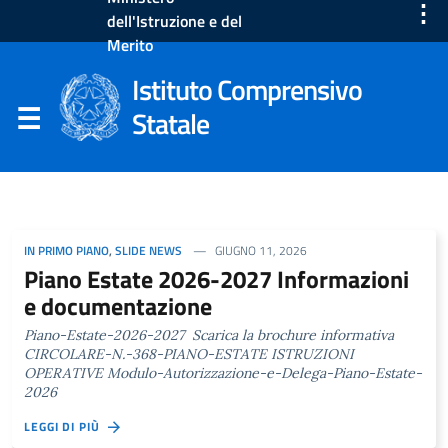
⋮
dell'Istruzione e del
Merito
Istituto Comprensivo
Statale
IN PRIMO PIANO
,
SLIDE NEWS
GIUGNO 11, 2026
Piano Estate 2026-2027 Informazioni
e documentazione
Piano-Estate-2026-2027 Scarica la brochure informativa
CIRCOLARE-N.-368-PIANO-ESTATE ISTRUZIONI
OPERATIVE Modulo-Autorizzazione-e-Delega-Piano-Estate-
2026
LEGGI DI PIÙ