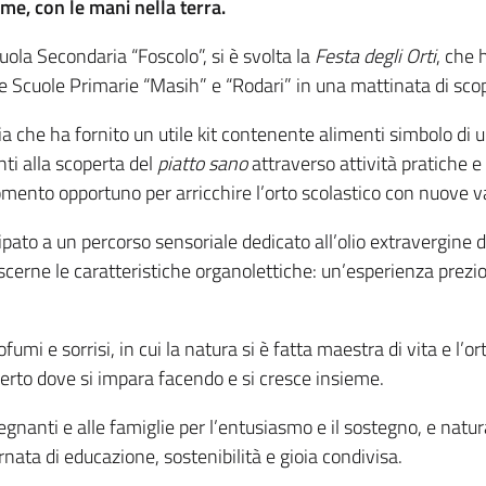
eme, con le mani nella terra.
cuola Secondaria “Foscolo”, si è svolta la
Festa degli Orti
, che 
le Scuole Primarie “Masih” e “Rodari” in una mattinata di sco
 che ha fornito un utile kit contenente alimenti simbolo di u
i alla scoperta del
piatto sano
attraverso attività pratiche e 
mento opportuno per arricchire l’orto scolastico con nuove va
pato a un percorso sensoriale dedicato all’olio extravergine d
cerne le caratteristiche organolettiche: un’esperienza prezio
mi e sorrisi, in cui la natura si è fatta maestra di vita e l’or
erto dove si impara facendo e si cresce insieme.
gnanti e alle famiglie per l’entusiasmo e il sostegno, e natur
rnata di educazione, sostenibilità e gioia condivisa.