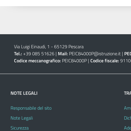
Via Luigi Einaudi, 1 - 65129 Pescara
Tel.:
+39 085 51626 |
Mail:
PEIC84000P@istruzione.it
|
PE
Codice meccanografico:
PEIC84000P |
Codice fiscale:
9110
NOTE LEGALI
TR
Responsabile del sito
Amm
Note Legali
Dic
Sicurezza
Ade