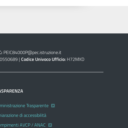
C:
PEIC84000P@pec.istruzione.it
0550689 |
Codice Univoco Ufficio:
H72MXD
ASPARENZA
inistrazione Trasparente
hiarazione di accessibilità
mpimenti AVCP / ANAC