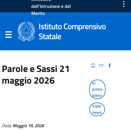
⋮
dell'Istruzione e del
Merito
Istituto Comprensivo
Statale
Parole e Sassi 21
maggio 2026
In
primo
piano
Slide
news
Data:
Maggio 19, 2026