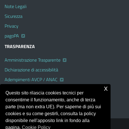
Note Legali
Sicurezza
Privacy
pagoPA
TRASPARENZA
Amministrazione Trasparente
Dichiarazione di accessibilità
Adempimenti AVCP / ANAC
x
Albo Pretorio on line
Questo sito rilascia cookies tecnici per
Accesso Civico
consentirne il funzionamento, anche di terza
parte (ma non extra UE). Per saperne di più sui
cookies e su come gestirli, consulta la policy
disponibile nell'apposito link in fondo alla
pagina.
Cookie Policy
Portale realizzato con la piattaforma
Argo Web 4.0